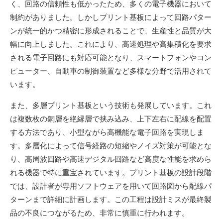
く、回路の信頼性も低かったため、多くの電子機器において
制約がありました。しかしプリント基板によって回路パター
ンが統一的かつ精密に形成されることで、生産性と品質が大
幅に向上しました。これにより、高速処理や高集積化を要求
される電子回路にも対応可能となり、スマートフォンやコン
ピューター、自動車の制御装置など多様な分野で活用されて
います。
また、多層プリント基板という技術も発展しています。これ
は複数枚の銅層を絶縁層で挟み込み、上下左右に配線を配置
する方法であり、小型ながら高機能な電子回路を実現しま
す。多層化によって信号経路の短縮やノイズ対策が可能とな
り、高周波回路や高速デジタル回路など高度な性能を求めら
れる機器で特に重宝されています。プリント基板の設計段階
では、設計者が専用ソフトウェアを用いて回路図から配線パ
ターンまで詳細に計画します。この工程は設計ミスが最終製
品の不良につながるため、非常に慎重に行われます。