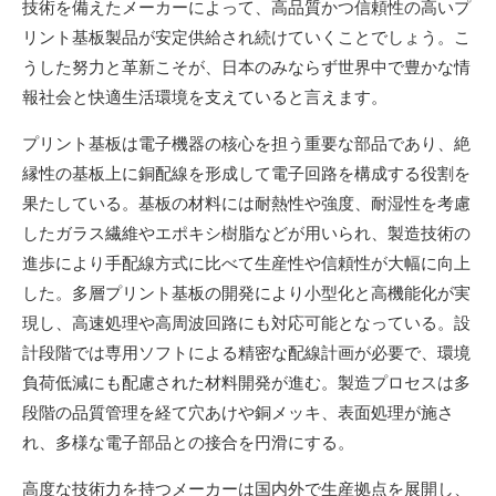
技術を備えたメーカーによって、高品質かつ信頼性の高いプ
リント基板製品が安定供給され続けていくことでしょう。こ
うした努力と革新こそが、日本のみならず世界中で豊かな情
報社会と快適生活環境を支えていると言えます。
プリント基板は電子機器の核心を担う重要な部品であり、絶
縁性の基板上に銅配線を形成して電子回路を構成する役割を
果たしている。基板の材料には耐熱性や強度、耐湿性を考慮
したガラス繊維やエポキシ樹脂などが用いられ、製造技術の
進歩により手配線方式に比べて生産性や信頼性が大幅に向上
した。多層プリント基板の開発により小型化と高機能化が実
現し、高速処理や高周波回路にも対応可能となっている。設
計段階では専用ソフトによる精密な配線計画が必要で、環境
負荷低減にも配慮された材料開発が進む。製造プロセスは多
段階の品質管理を経て穴あけや銅メッキ、表面処理が施さ
れ、多様な電子部品との接合を円滑にする。
高度な技術力を持つメーカーは国内外で生産拠点を展開し、