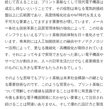
総じて言えることは、プリント基板なくして現代電子機器は
成立し得ないということです。その役割は単なる電気的接続
盤以上に広範囲であり、高度情報化社会やIoT時代を支える
不可欠な要素としてますます重要性が増しています。メーカ
ー各社も技術革新と品質管理体制の強化によって、この社会
インフラともいえるプリント基板供給体制を日々進化させて
います。将来的には人工知能技術との融合やナノテクノロジ
ー活用によって、更なる微細化・高機能化が期待されていま
す。それによって今まで実現できなかった新しい電子機器や
サービスが創出され、人々の日常生活だけでなく産業構造そ
のものにも大きな変革がもたらされるでしょう。
そのような意味でもプリント基板は未来社会構築への鍵とな
る重要技術なのです。このような背景から、プリント基板に
ついて理解しその価値を認識することは非常に有意義です。
今後も多彩な電子機器開発に欠かせない要素として注目され
続けることは間違いありません。そして優れた設計力と製造