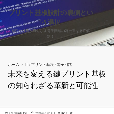
コ
ン
プリント基板設計の裏側とい
テ
う選択
ン
検
ツ
索
精密な技術が織りなす電子回路の舞台裏を徹底解
へ
切
剖！
り
ス
替
キ
え
ッ
プ
ホーム
>
IT
/
プリント基板
/
電子回路
未来を変える鍵プリント基板
の知られざる革新と可能性
公
最
投
2026年6月15日
2026年5月22日
KOGURE