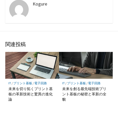
Kogure
関連投稿
IT
/
プリント基板
/
電子回路
IT
/
プリント基板
/
電子回路
未来を切り拓くプリント基
未来を創る最先端技術プリ
板の革新技術と驚異の進化
ント基板の秘密と革新の全
論
貌