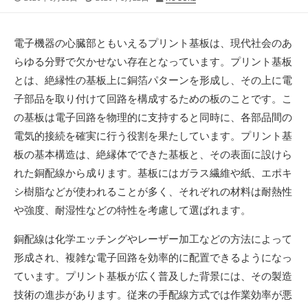
開
終
稿
日
更
者
新
電子機器の心臓部ともいえるプリント基板は、現代社会のあ
日
らゆる分野で欠かせない存在となっています。
プリント基板
とは、絶縁性の基板上に銅箔パターンを形成し、その上に電
子部品を取り付けて回路を構成するための板のことです。こ
の基板は電子回路を物理的に支持すると同時に、各部品間の
電気的接続を確実に行う役割を果たしています。プリント基
板の基本構造は、絶縁体でできた基板と、その表面に設けら
れた銅配線から成ります。基板にはガラス繊維や紙、エポキ
シ樹脂などが使われることが多く、それぞれの材料は耐熱性
や強度、耐湿性などの特性を考慮して選ばれます。
銅配線は化学エッチングやレーザー加工などの方法によって
形成され、複雑な電子回路を効率的に配置できるようになっ
ています。プリント基板が広く普及した背景には、その製造
技術の進歩があります。従来の手配線方式では作業効率が悪