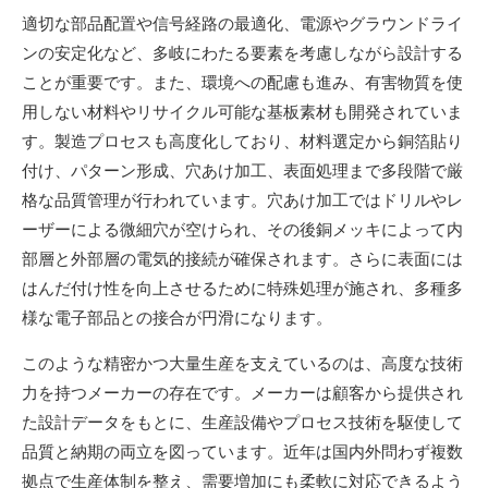
適切な部品配置や信号経路の最適化、電源やグラウンドライ
ンの安定化など、多岐にわたる要素を考慮しながら設計する
ことが重要です。また、環境への配慮も進み、有害物質を使
用しない材料やリサイクル可能な基板素材も開発されていま
す。製造プロセスも高度化しており、材料選定から銅箔貼り
付け、パターン形成、穴あけ加工、表面処理まで多段階で厳
格な品質管理が行われています。穴あけ加工ではドリルやレ
ーザーによる微細穴が空けられ、その後銅メッキによって内
部層と外部層の電気的接続が確保されます。さらに表面には
はんだ付け性を向上させるために特殊処理が施され、多種多
様な電子部品との接合が円滑になります。
このような精密かつ大量生産を支えているのは、高度な技術
力を持つメーカーの存在です。メーカーは顧客から提供され
た設計データをもとに、生産設備やプロセス技術を駆使して
品質と納期の両立を図っています。近年は国内外問わず複数
拠点で生産体制を整え、需要増加にも柔軟に対応できるよう