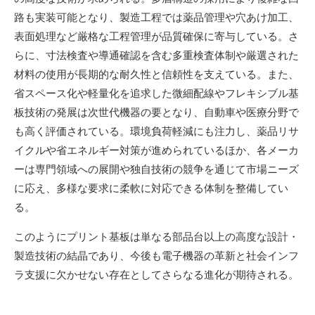
路も実装可能となり、製造工程では薬品管理や穴あけ加工、
表面処理など厳格な工程管理が品質確保に寄与している。さ
らに、寸法検査や導通確認を含む多重検査体制や厳選された
材料の使用が長期的な耐久性と信頼性を支えている。また、
省スペース化や軽量化を追求した微細配線やフレキシブル基
板技術の発展は次世代機器の要となり、自動車や医療分野で
も高く評価されている。環境負荷軽減にも注力し、薬品リサ
イクルや省エネルギー対策が進められているほか、各メーカ
ーは専門領域への展開や独自技術の競争を通じて市場ニーズ
に応え、多様な要求に柔軟に対応できる体制を整備してい
る。
このようにプリント基板は単なる部品台以上の高度な設計・
製造技術の結晶であり、今後も電子機器の革新と社会インフ
ラ支援に欠かせない存在としてさらなる進化が期待される。