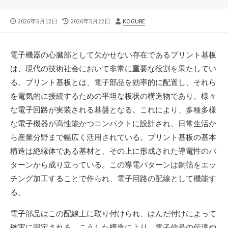
公
最
投
2026年6月12日
2026年5月22日
KOGURE
開
終
稿
日
更
者
新
電子機器の心臓部として欠かせない存在であるプリント基板
日
は、現代の技術社会において非常に重要な役割を果たしてい
る。
プリント基板とは、電子部品を効率的に配置し、それら
を電気的に接続するための平坦な板状の構造物であり、様々
な電子回路が実装される基盤となる。これにより、多種多様
な電子機器が高性能かつコンパクトに設計され、日常生活か
ら産業分野まで幅広く活用されている。プリント基板の基本
構造は絶縁体である基材と、その上に形成された導電性のパ
ターンから成り立っている。この導電パターンは銅箔をエッ
チング加工することで作られ、電子回路の配線として機能す
る。
電子部品はこの配線上に取り付けられ、はんだ付けによって
確実に固定される。こうした構造により、電子信号の伝達や