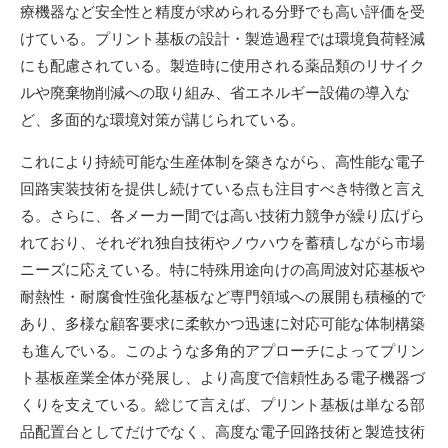
療機器など安全性と精度が求められる分野でも高い評価を受
けている。プリント基板の設計・製造過程では環境負荷軽減
にも配慮されている。製造時に使用される薬品類のリサイク
ルや廃棄物削減への取り組み、省エネルギー設備の導入な
ど、多面的な環境対策が講じられている。
これにより持続可能な生産体制を築きながら、高性能な電子
回路実装技術を提供し続けている点も注目すべき特徴と言え
る。さらに、各メーカー間では高い技術力競争が繰り広げら
れており、それぞれ独自技術やノウハウを蓄積しながら市場
ニーズに応えている。特に特殊用途向けの高周波対応基板や
耐熱性・耐腐食性強化基板など専門領域への展開も積極的で
あり、多様な顧客要求に柔軟かつ迅速に対応可能な体制構築
も進んでいる。このような多角的アプローチによってプリン
ト基板産業全体が発展し、より高度で信頼性ある電子機器づ
くりを支えている。総じて言えば、プリント基板は単なる部
品配置台としてだけでなく、高度な電子回路技術と製造技術