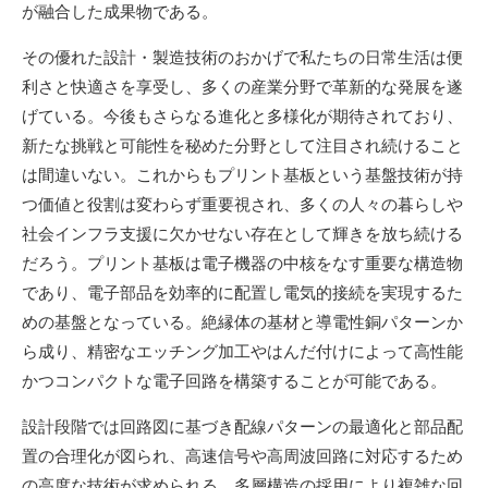
が融合した成果物である。
その優れた設計・製造技術のおかげで私たちの日常生活は便
利さと快適さを享受し、多くの産業分野で革新的な発展を遂
げている。今後もさらなる進化と多様化が期待されており、
新たな挑戦と可能性を秘めた分野として注目され続けること
は間違いない。これからもプリント基板という基盤技術が持
つ価値と役割は変わらず重要視され、多くの人々の暮らしや
社会インフラ支援に欠かせない存在として輝きを放ち続ける
だろう。プリント基板は電子機器の中核をなす重要な構造物
であり、電子部品を効率的に配置し電気的接続を実現するた
めの基盤となっている。絶縁体の基材と導電性銅パターンか
ら成り、精密なエッチング加工やはんだ付けによって高性能
かつコンパクトな電子回路を構築することが可能である。
設計段階では回路図に基づき配線パターンの最適化と部品配
置の合理化が図られ、高速信号や高周波回路に対応するため
の高度な技術が求められる。多層構造の採用により複雑な回