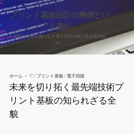
コ
ン
プリント基板設計の裏側とい
テ
う選択
ン
検
ツ
索
精密な技術が織りなす電子回路の舞台裏を徹底解
へ
切
剖！
り
ス
替
キ
え
ッ
プ
ホーム
>
IT
/
プリント基板
/
電子回路
未来を切り拓く最先端技術プ
リント基板の知られざる全
貌