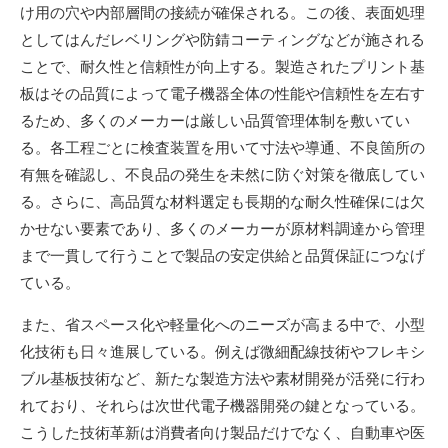
け用の穴や内部層間の接続が確保される。この後、表面処理
としてはんだレベリングや防錆コーティングなどが施される
ことで、耐久性と信頼性が向上する。製造されたプリント基
板はその品質によって電子機器全体の性能や信頼性を左右す
るため、多くのメーカーは厳しい品質管理体制を敷いてい
る。各工程ごとに検査装置を用いて寸法や導通、不良箇所の
有無を確認し、不良品の発生を未然に防ぐ対策を徹底してい
る。さらに、高品質な材料選定も長期的な耐久性確保には欠
かせない要素であり、多くのメーカーが原材料調達から管理
まで一貫して行うことで製品の安定供給と品質保証につなげ
ている。
また、省スペース化や軽量化へのニーズが高まる中で、小型
化技術も日々進展している。例えば微細配線技術やフレキシ
ブル基板技術など、新たな製造方法や素材開発が活発に行わ
れており、それらは次世代電子機器開発の鍵となっている。
こうした技術革新は消費者向け製品だけでなく、自動車や医