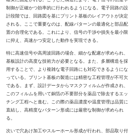
制御が正確かつ効率的に行われるようになる。電子回路の設
計段階では、回路図を基にプリント基板のレイアウトが決定
される。ここで重要なのは、配線パターンの最適化と部品配
置の合理化である。これにより、信号の干渉や損失を最小限
に抑え、高速かつ安定した動作を実現できる。
特に高速信号や高周波回路の場合、細かな配慮が求められ、
基板設計の高度な技術力が必要となる。また、多層構造を採
用することで、より複雑な電子回路にも対応できるようにな
っている。プリント基板の製造には精密な工程管理が不可欠
である。まず、設計データからマスクフィルムが作成され、
このフィルムを用いて銅箔の不要部分を薬品で除去するエッ
チング工程へと進む。この際の薬品濃度や温度管理は品質に
直結し、高精度なパターン形成には厳密な制御が求められ
る。
次いで穴あけ加工やスルーホール形成が行われ、部品取り付